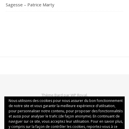
Sagesse – Patrice Marty
Thème Bard par
WP Royal
.
Nous utilisons des cookies pour nous assurer du bon fonctionnement
Politique de confidentialité
Mentions légales
de notre site et vous garantir la meilleure expérience d'utilisation,
Conditions générales de vente
Politique des cookies
pour personnaliser notre contenu, pour proposer des fonctionnalités
et aussi pour analyser le trafic (de façon anonyme). En continuant de
naviguer sur ce site, vous acceptez leur utilisation. Pour en savoir plus,
y compris sur la façon de contrôler les cookies, reportez-vous à ce