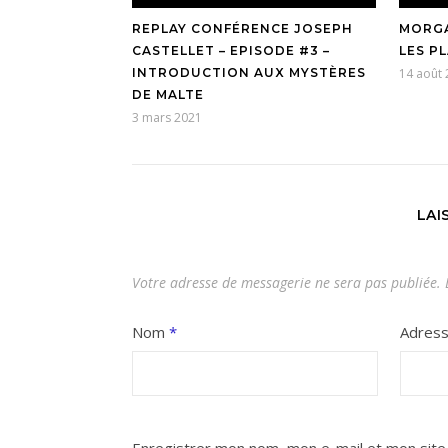
REPLAY CONFÉRENCE JOSEPH
MORGA
CASTELLET – EPISODE #3 –
LES P
INTRODUCTION AUX MYSTÈRES
14 août
DE MALTE
3 mars 2021
LAI
Votre adresse de messagerie ne sera pas publiée.
L
Nom
*
Adres
Enregistrer mon nom, mon e-mail et mon site