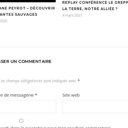
REPLAY CONFÉRENCE LE GREPP
NE PEYROT – DÉCOUVRIR
LA TERRE, NOTRE ALLIÉE ?
LANTES SAUVAGES
4 mars 2021
 2020
SSER UN COMMENTAIRE
es champs obligatoires sont indiqués avec
*
se de messagerie
*
Site web
 web dans le navigateur pour mon prochain commentaire.