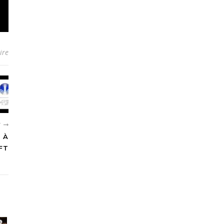
ire
T
 À
EFT