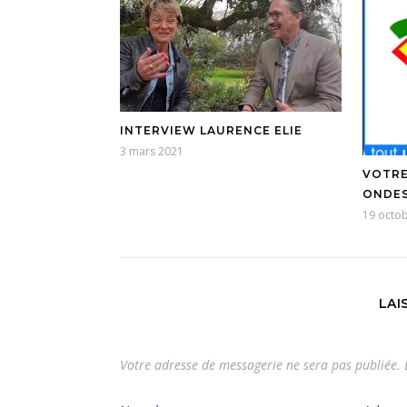
INTERVIEW LAURENCE ELIE
3 mars 2021
VOTRE
ONDES
19 octo
LAI
Votre adresse de messagerie ne sera pas publiée.
L