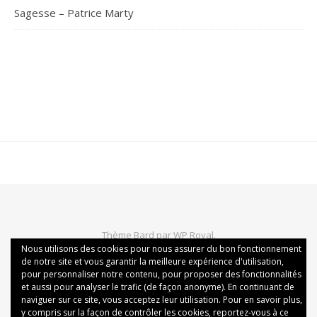
Sagesse – Patrice Marty
Thème Bard par
WP Royal
.
Nous utilisons des cookies pour nous assurer du bon fonctionnement
Politique de confidentialité
Mentions légales
de notre site et vous garantir la meilleure expérience d'utilisation,
Conditions générales de vente
Politique des cookies
pour personnaliser notre contenu, pour proposer des fonctionnalités
et aussi pour analyser le trafic (de façon anonyme). En continuant de
naviguer sur ce site, vous acceptez leur utilisation. Pour en savoir plus,
y compris sur la façon de contrôler les cookies, reportez-vous à ce