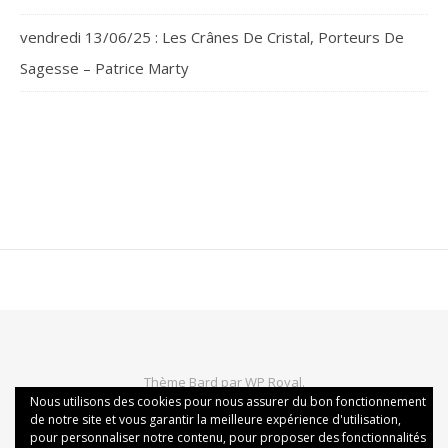
vendredi 13/06/25 : Les Crânes De Cristal, Porteurs De
Sagesse – Patrice Marty
Thème Bard par
WP Royal
.
Nous utilisons des cookies pour nous assurer du bon fonctionnement
Politique de confidentialité
Mentions légales
de notre site et vous garantir la meilleure expérience d'utilisation,
Conditions générales de vente
Politique des cookies
pour personnaliser notre contenu, pour proposer des fonctionnalités