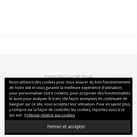
Thème Bard par
WP Royal
.
Nous utilisons des cookies pour nous assurer du bon fonctionnement
Politique de confidentialité
Mentions légales
de notre site et vous garantir la meilleure expérience d'utilisation,
Conditions générales de vente
Politique des cookies
pour personnaliser notre contenu, pour proposer des fonctionnalités
et aussi pour analyser le trafic (de façon anonyme). En continuant de
naviguer sur ce site, vous acceptez leur utilisation. Pour en savoir plus,
y compris sur la façon de contrôler les cookies, reportez-vous à ce
qui suit :
Politique relative aux cookies
HAUT DE PAGE