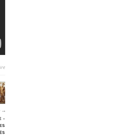
ire
T
 -
ES
ÉS