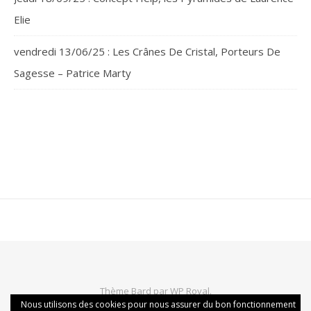
Elie
vendredi 13/06/25 : Les Crânes De Cristal, Porteurs De
Sagesse – Patrice Marty
Thème Bard par
WP Royal
.
Nous utilisons des cookies pour nous assurer du bon fonctionnement
Politique de confidentialité
Mentions légales