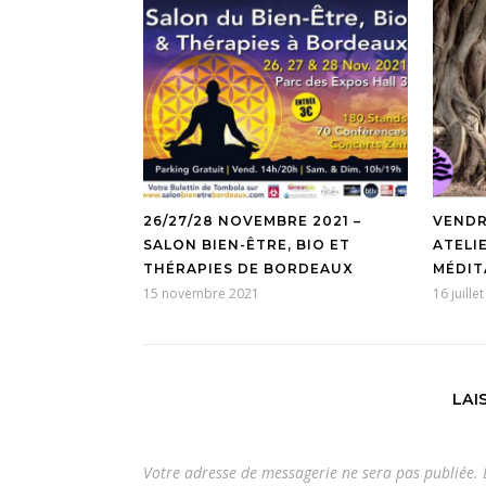
26/27/28 NOVEMBRE 2021 –
VENDRE
SALON BIEN-ÊTRE, BIO ET
ATELI
THÉRAPIES DE BORDEAUX
MÉDIT
15 novembre 2021
16 juille
LAI
Votre adresse de messagerie ne sera pas publiée.
L