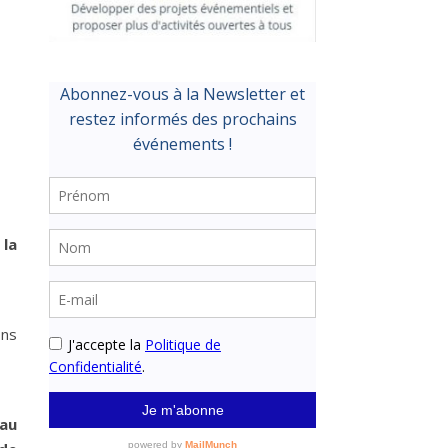
 la
ons
 au