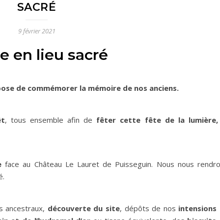
SACRÉ
9 février 2021
ie en lieu sacré
pose de commémorer la mémoire de nos anciens.
êt
, tous ensemble afin de
fêter cette fête de la lumière,
e
face au Château Le Lauret de Puisseguin. Nous nous rendr
é.
es ancestraux,
découverte du site
, dépôts de nos
intensions