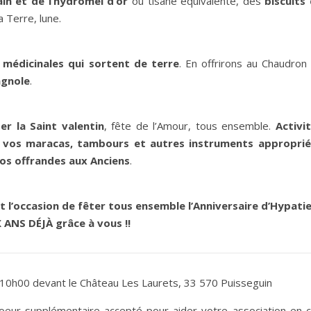
in et de l’hydromel d’or
ou tisane équivalente, des
biscuits
 Terre, lune.
 médicinales qui sortent de terre
. En offrirons au Chaudron
agnole
.
er la Saint valentin
, fête de l’Amour, tous ensemble.
Activi
 vos maracas, tambours et autres instruments approprié
vos offrandes aux Anciens
.
 l’occasion de fêter tous ensemble l’Anniversaire d’Hypati
 ANS DÉJÀ grâce à vous !!
10h00 devant le Château Les Laurets, 33 570 Puisseguin
eur supplémentaire accepté pour aider votre association en 