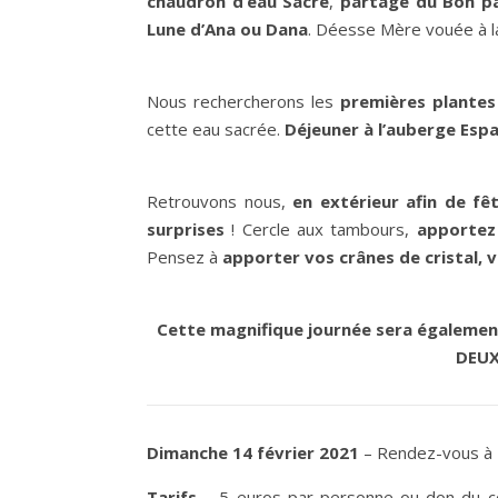
chaudron d’eau Sacré
,
partage du Bon pa
Lune d’Ana ou Dana
. Déesse Mère vouée à la
Nous rechercherons les
premières plantes
cette eau sacrée.
Déjeuner à l’auberge Esp
Retrouvons nous,
en extérieur afin de fêt
surprises
! Cercle aux tambours,
apportez
Pensez à
apporter vos crânes de cristal, 
Cette magnifique journée sera également
DEUX
Dimanche 14 février 2021
– Rendez-vous à 
Tarifs
– 5 euros par personne ou don du co