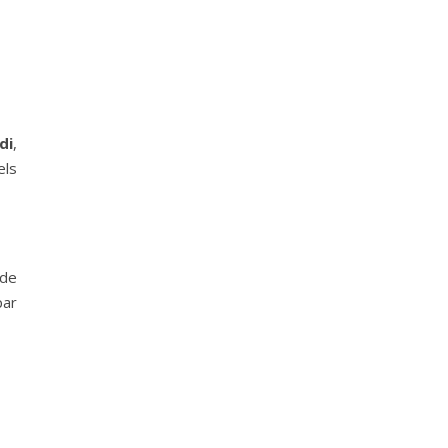
di
,
els
 de
par