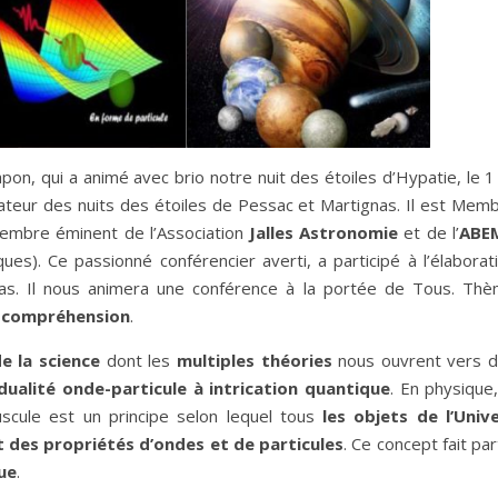
n, qui a animé avec brio notre nuit des étoiles d’Hypatie, le 1
ateur des nuits des étoiles de Pessac et Martignas. Il est Mem
 membre éminent de l’Association
Jalles Astronomie
et de l’
ABE
es). Ce passionné conférencier averti, a participé à l’élaborat
tas. Il nous animera une conférence à la portée de Tous. Th
e compréhension
.
e la science
dont les
multiples théories
nous ouvrent vers 
dualité onde-particule à intrication quantique
. En physique,
uscule est un principe selon lequel tous
les objets de l’Univ
des propriétés d’ondes et de particules
. Ce concept fait par
ue
.