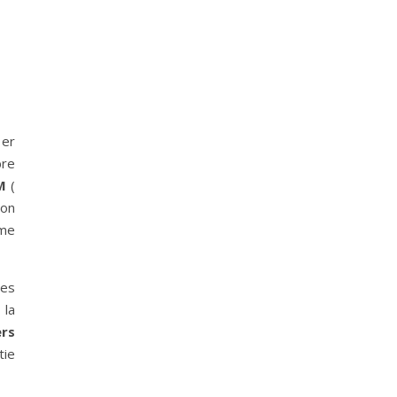
 er
bre
M
(
ion
ème
des
 la
ers
tie