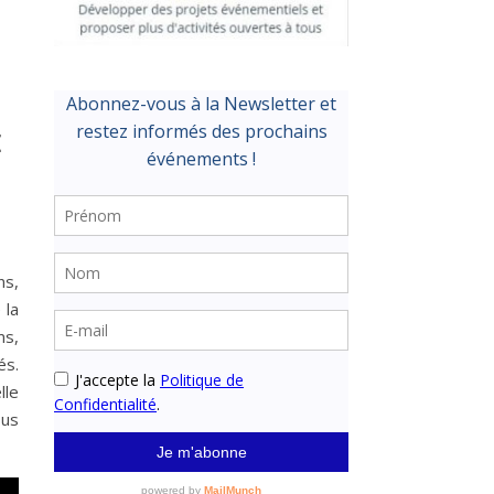
E
ns,
 la
ms,
és.
lle
ous