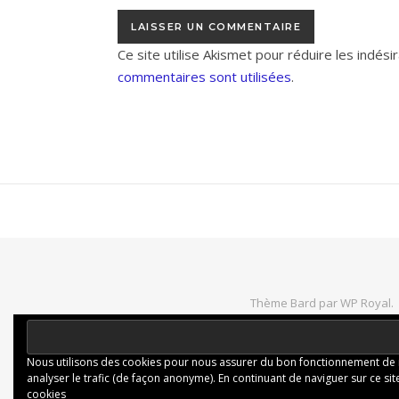
Ce site utilise Akismet pour réduire les indési
commentaires sont utilisées
.
Thème Bard par
WP Royal
.
Nous utilisons des cookies pour nous assurer du bon fonctionnement de not
analyser le trafic (de façon anonyme). En continuant de naviguer sur ce site
cookies