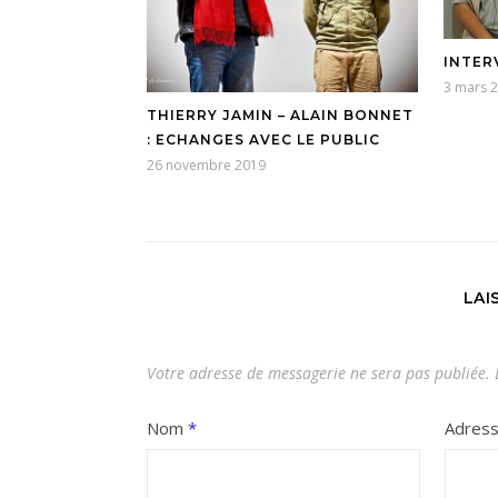
INTER
3 mars 
THIERRY JAMIN – ALAIN BONNET
: ECHANGES AVEC LE PUBLIC
26 novembre 2019
LAI
Votre adresse de messagerie ne sera pas publiée.
L
Nom
*
Adres