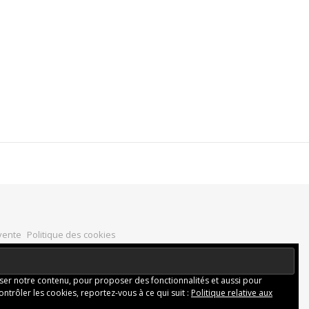
vente
Politique des cookies
iser notre contenu, pour proposer des fonctionnalités et aussi pour
ontrôler les cookies, reportez-vous à ce qui suit :
Politique relative aux