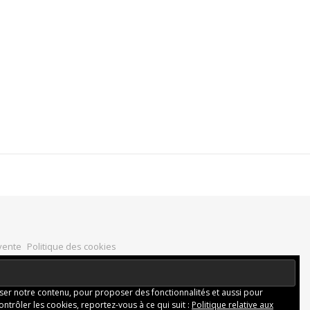
vente
Politique des cookies
iser notre contenu, pour proposer des fonctionnalités et aussi pour
ontrôler les cookies, reportez-vous à ce qui suit :
Politique relative aux