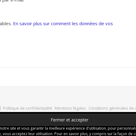
rables.
En savoir plus sur comment les données de vos
Politique de confidentialité
Mentions légales
Conditions générales de 
re site et vous garantir la meilleure expérience d'utilisation, pour personnal
HAUT DE PAGE
, vous acceptez leur utilisation. Pour en savoir plus, y compris sur la façon de c