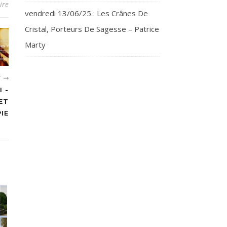
ire
vendredi 13/06/25 : Les Crânes De
Cristal, Porteurs De Sagesse – Patrice
Marty
T
 -
ET
IE