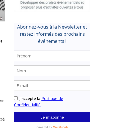
,
ont
upé