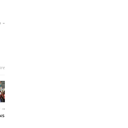
n –
ire
T
NS