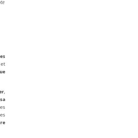
pte
,
res
 et
que
er
,
 sa
les
ses
tre