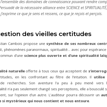
rer l’ensemble des domaines de connaissance pouvant rendre com
. Persuadé de la nécessaire alliance entre SCIENCE et SPIRITUALITÉ
j’exprime ce que je sens et ressens, ce que je reçois et perçois.
stion des vieilles certitudes
istian Cambois propose une
synthèse de ses nombreux cent
NI, phénomènes paranormaux, spiritualité… avec pour espérance
 commun d’une
science plus ouverte et d’une spiritualité laï
alité naturelle
offerte à tous ceux qui acceptent de
s’interrog
itudes, en les confrontant au filtre de l’intuition. Il
utilise
é de recherches. Son aventure l’a peu à peu mené vers 
tualité n’a pas seulement changé ses perceptions, elle a bousculé 
nt, sur l’opinion d’un autre. L’auditeur pourra découvrir un
au
e si mystérieux qui nous contient et nous entoure
.